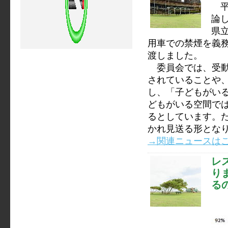
平
論
県
用車での禁煙を義
渡しました。
委員会では、受動
されていることや
し、「子どもがい
どもがいる空間で
るとしています。
かれ見送る形とな
→関連ニュースは
レ
り
る