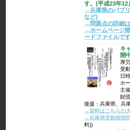
す。(平成23年12
→兵庫県のパブリ
など)
→問題点の詳細
→ホームページ
ードファイルで
キ
開
厚
受
日時
ホ
主
財
後援：兵庫県、兵
→資料はこちらの大
→兵庫県受動喫煙
料))