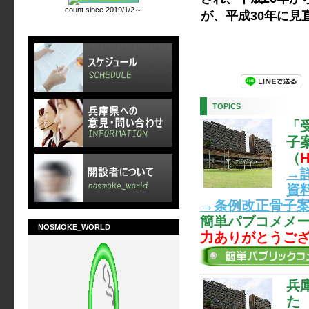
count since 2019/1/2～
が、平成30年に
TOPICS
「
子
（
H
→
資
→条例改正骨子
簡単パブコメメ
NOSMOKE_WORLD
力ありがとうご
兵
た