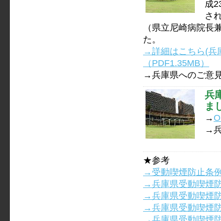
成2
さ
（県立尼崎病院長
た。
→詳細はこちら(兵
（PDF1.35MB）
→兵庫県へのご意
兵
ま
→
O
→
★参考
→受動喫煙防止条例（
→兵庫県受動喫煙防
→兵庫県受動喫煙防
→兵庫県受動喫煙防
→兵庫県受動喫煙防