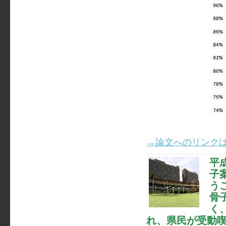
→論文へのリンクは
平成
子
う
骨
く
れ、県民が受動