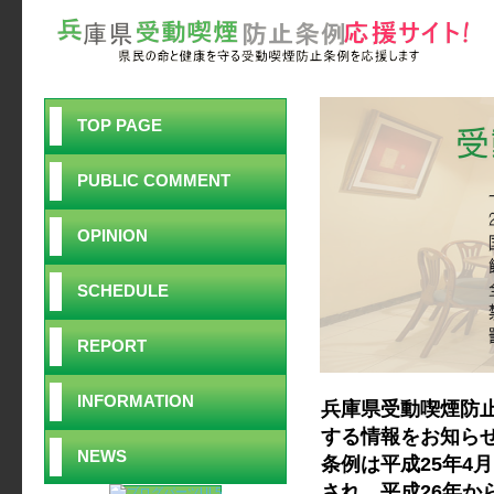
TOP PAGE
PUBLIC COMMENT
OPINION
SCHEDULE
REPORT
INFORMATION
兵庫県受動喫煙防
する情報をお知ら
NEWS
条例は平成25年4
され、平成26年